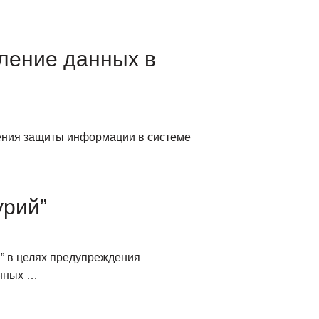
вление данных в
чения защиты информации в системе
урий”
” в целях предупреждения
енных …