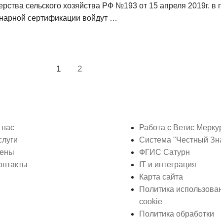
терства сельского хозяйства РФ №193 от 15 апреля 2019г. 
инарной сертификации войдут …
1
2
 нас
Работа с Ветис Мерку
слуги
Система "Честный Зн
ены
ФГИС Сатурн
онтакты
IT и интеграция
Карта сайта
Политика использова
cookie
Политика обработки