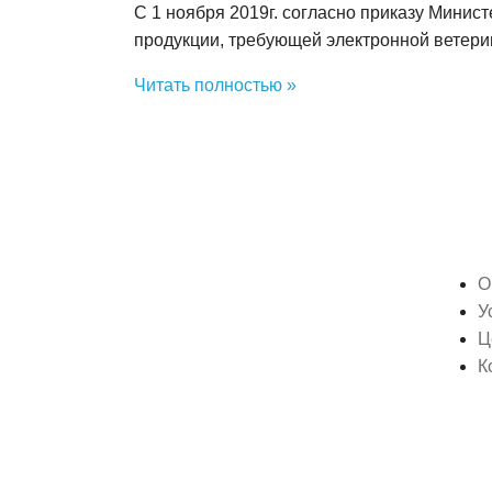
C 1 ноября 2019г. согласно приказу Минис
продукции, требующей электронной ветер
Читать полностью »
О
У
Ц
К