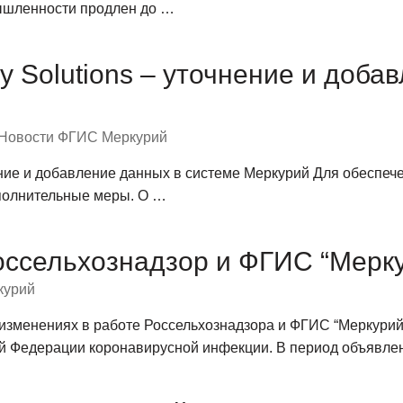
мышленности продлен до …
ry Solutions – уточнение и доба
Новости ФГИС Меркурий
нение и добавление данных в системе Меркурий Для обеспе
полнительные меры. О …
оссельхознадзор и ФГИС “Мерк
курий
изменениях в работе Россельхознадзора и ФГИС “Меркурий
ой Федерации коронавирусной инфекции. В период объявл